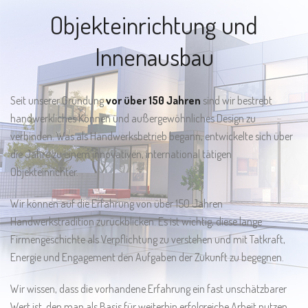
Objekteinrichtung und
Innenausbau
Seit unserer Gründung
vor über 150 Jahren
sind wir bestrebt
handwerkliches Können und außergewöhnliches Design zu
verbinden. Was als Handwerksbetrieb begann, entwickelte sich über
die Jahre zu einem innovativen, international tätigen
Objekteinrichter.
Wir können auf die Erfahrung von über 150 Jahren
Handwerkstradition zurückblicken. Es ist wichtig, diese lange
Firmengeschichte als Verpflichtung zu verstehen und mit Tatkraft,
Energie und Engagement den Aufgaben der Zukunft zu begegnen.
Wir wissen, dass die vorhandene Erfahrung ein fast unschätzbarer
Wert ist, den man als Basis für weiterhin erfolgreiche Arbeit nutzen